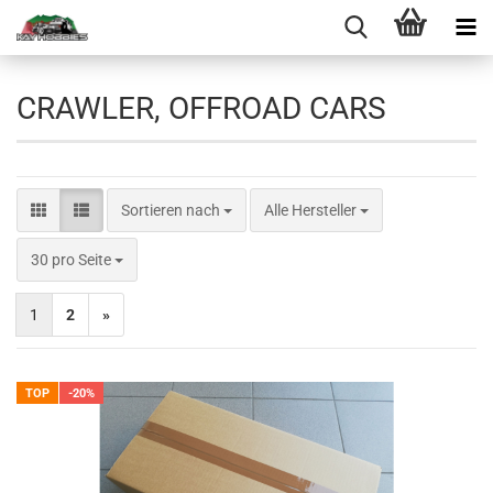
CRAWLER, OFFROAD CARS
Sortieren nach
Sortieren nach
Alle Hersteller
pro Seite
30 pro Seite
1
2
»
TOP
-20%