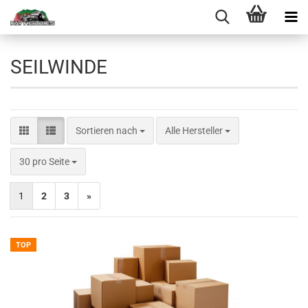
SEILWINDE
Sortieren nach
Sortieren nach
Alle Hersteller
pro Seite
30 pro Seite
1
2
3
»
TOP