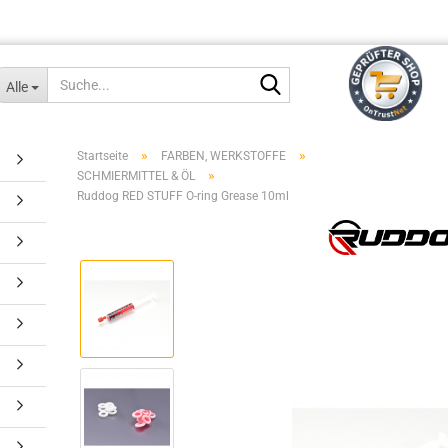
Suche...
Alle
»
»
Startseite
FARBEN, WERKSTOFFE
»
SCHMIERMITTEL & ÖL
Ruddog RED STUFF O-ring Grease 10ml