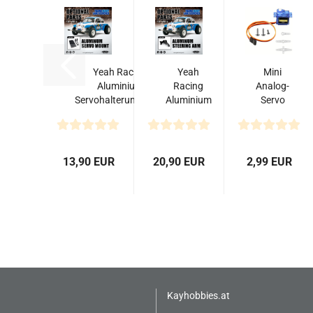
Yeah Racing
Yeah
Mini
Aluminium
Racing
Analog-
Servohalterungssatz
Aluminium
Servo
für Tamiya...
Lenkarm
SG90
für Tamiya
1.4kg
Sand
Scorcher...
13,90 EUR
20,90 EUR
2,99 EUR
Kayhobbies.at