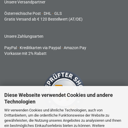
Unsere Versandpartner
Österreichische Post
-
DHL
-
GLS
Gratis Versand ab € 120 Bestellwert (AT/DE)
Unsere Zahlungsarten
PayPal
-
Kreditkarten via Paypal
-
Amazon Pay
Vorkasse mit 2% Rabatt
Diese Webseite verwendet Cookies und andere
Technologien
Wir verwenden Cookies und ähnliche Technologien, auch von
Drittanbietern, um die ordentliche Funktionsweise der Website zu
gewährleisten, die Nutzung unseres Angebotes zu analysieren und Ihnen
RC-Produkte sind kein Spielzeug und nicht für Kinder unter 14
ein bestmögliches Einkaufserlebnis bieten zu können. Weitere
Jahren geeignet.