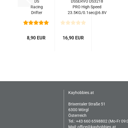
DS
DSSERVO DS3218
Racing
PRO High Speed
Drifter
23.5KG/0.1sec@6.8V
Street
DS-F5
Drift
Reifen
8,90 EUR
16,90 EUR
(4)
Kayhobbies.at
Brixentaler Straße 51
6300 Wörgl
Österreich
Tel.: +43 660 6598802 (Mo-Fr 09:
Mail:
office@kayhobbies.at