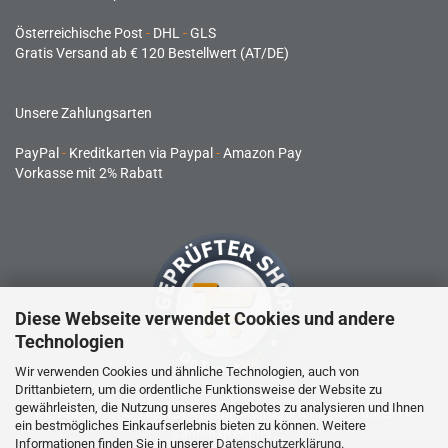
Österreichische Post
-
DHL
-
GLS
Gratis Versand ab € 120 Bestellwert (AT/DE)
Unsere Zahlungsarten
PayPal
-
Kreditkarten via Paypal
-
Amazon Pay
Vorkasse mit 2% Rabatt
Diese Webseite verwendet Cookies und andere
Technologien
Wir verwenden Cookies und ähnliche Technologien, auch von
Drittanbietern, um die ordentliche Funktionsweise der Website zu
gewährleisten, die Nutzung unseres Angebotes zu analysieren und Ihnen
RC-Produkte sind kein Spielzeug und nicht für Kinder unter 14
ein bestmögliches Einkaufserlebnis bieten zu können. Weitere
Jahren geeignet.
Informationen finden Sie in unserer
Datenschutzerklärung
.