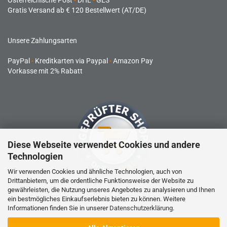
Österreichische Post
-
DHL
-
GLS
Gratis Versand ab € 120 Bestellwert (AT/DE)
Unsere Zahlungsarten
PayPal
-
Kreditkarten via Paypal
-
Amazon Pay
Vorkasse mit 2% Rabatt
Diese Webseite verwendet Cookies und andere
Technologien
Wir verwenden Cookies und ähnliche Technologien, auch von
Drittanbietern, um die ordentliche Funktionsweise der Website zu
gewährleisten, die Nutzung unseres Angebotes zu analysieren und Ihnen
RC-Produkte sind kein Spielzeug und nicht für Kinder unter 14
ein bestmögliches Einkaufserlebnis bieten zu können. Weitere
Jahren geeignet.
Informationen finden Sie in unserer
Datenschutzerklärung
.