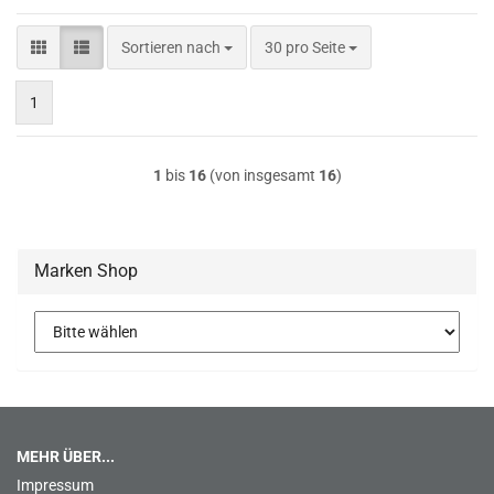
Sortieren nach
pro Seite
Sortieren nach
30 pro Seite
1
1
bis
16
(von insgesamt
16
)
Marken Shop
MEHR ÜBER...
Impressum