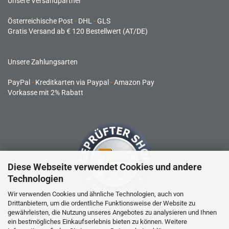
Unsere Versandpartner
Österreichische Post
-
DHL
-
GLS
Gratis Versand ab € 120 Bestellwert (AT/DE)
Unsere Zahlungsarten
PayPal
-
Kreditkarten via Paypal
-
Amazon Pay
Vorkasse mit 2% Rabatt
Diese Webseite verwendet Cookies und andere
Technologien
Wir verwenden Cookies und ähnliche Technologien, auch von
Drittanbietern, um die ordentliche Funktionsweise der Website zu
gewährleisten, die Nutzung unseres Angebotes zu analysieren und Ihnen
RC-Produkte sind kein Spielzeug und nicht für Kinder unter 14
ein bestmögliches Einkaufserlebnis bieten zu können. Weitere
Jahren geeignet.