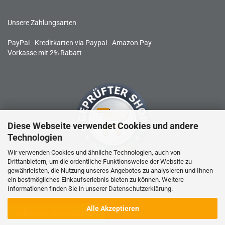
Unsere Zahlungsarten
PayPal
-
Kreditkarten via Paypal
-
Amazon Pay
Vorkasse mit 2% Rabatt
Diese Webseite verwendet Cookies und andere
Technologien
Wir verwenden Cookies und ähnliche Technologien, auch von
Drittanbietern, um die ordentliche Funktionsweise der Website zu
gewährleisten, die Nutzung unseres Angebotes zu analysieren und Ihnen
RC-Produkte sind kein Spielzeug und nicht für Kinder unter 14
ein bestmögliches Einkaufserlebnis bieten zu können. Weitere
Jahren geeignet.
Informationen finden Sie in unserer
Datenschutzerklärung
.
Alle Akzeptieren
VERTRAG WIDERRUFEN