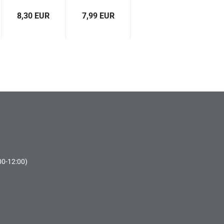
Schlamm
8,30 EUR
7,99 EUR
5,30 EUR
14,
00-12:00)