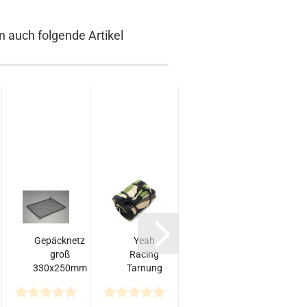
n auch folgende Artikel
Gepäcknetz
Yeah
Tamiya
L
groß
Racing
Weathering
330x250mm
Tarnung
Stick
Schlafsack
Alterungs-
1/10
Stift
Ko