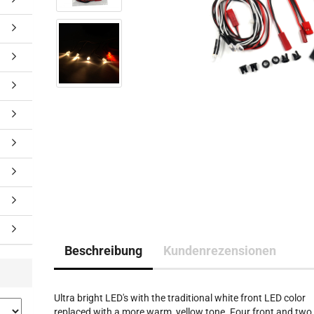
Beschreibung
Kundenrezensionen
Ultra bright LED's with the traditional white front LED color
replaced with a more warm, yellow tone. Four front and two