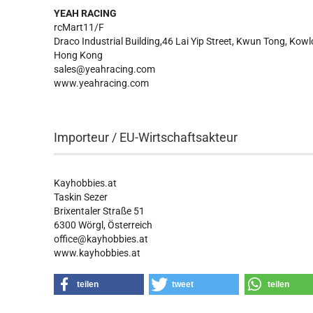
YEAH RACING
rcMart11/F
Draco Industrial Building,46 Lai Yip Street, Kwun Tong, Kow
Hong Kong
sales@yeahracing.com
www.yeahracing.com
Importeur / EU-Wirtschaftsakteur
Kayhobbies.at
Taskin Sezer
Brixentaler Straße 51
6300 Wörgl, Österreich
office@kayhobbies.at
www.kayhobbies.at
teilen
tweet
teilen