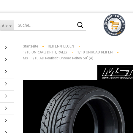
Suche...
Alle
»
»
Startseite
REIFEN/FELGEN
»
»
1/10 ONROAD, DRIFT, RALLY
1/10 ONROAD REIFEN
MST 1/10 AD Realistic Onroad Reifen 50ﾟ(4)