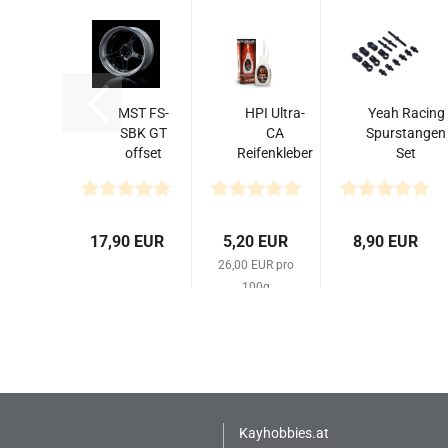
MST FS-
HPI Ultra-
Yeah Racing
SBK GT
CA
Spurstangen
offset
Reifenkleber
Set
changeable
20g
(Einstellbar)
wheel set
für Tamiya...
(4)
17,90 EUR
5,20 EUR
8,90 EUR
26,00 EUR pro
100g
Kayhobbies.at