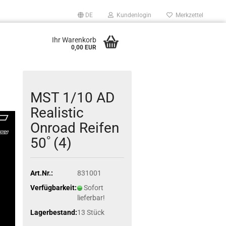
DE
Kundenlogin
Merkzettel
Ihr Warenkorb
0,00 EUR
MST 1/10 AD
Realistic
Onroad Reifen
50ﾟ(4)
Art.Nr.:
831001
Verfügbarkeit:
Sofort
lieferbar!
Lagerbestand:
13
Stück