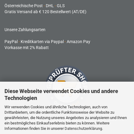
Österreichische Post
-
DHL
-
GLS
Gratis Versand ab € 120 Bestellwert (AT/DE)
Unsere Zahlungsarten
PayPal
-
Kreditkarten via Paypal
-
Amazon Pay
Vorkasse mit 2% Rabatt
Diese Webseite verwendet Cookies und andere
Technologien
Wir verwenden Cookies und ähnliche Technologien, auch von
Drittanbietern, um die ordentliche Funktionsweise der Website zu
gewährleisten, die Nutzung unseres Angebotes zu analysieren und Ihnen
RC-Produkte sind kein Spielzeug und nicht für Kinder unter 14
ein bestmögliches Einkaufserlebnis bieten zu können. Weitere
Jahren geeignet.
Informationen finden Sie in unserer
Datenschutzerklärung
.