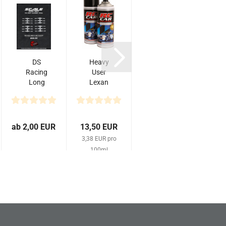
DS
Heavy
Demi
Racing
User
Works
Long
Lexan
Lexan
4
nut für
Spray
Scale
Drift
Weiß
Intercooler
Element
710
Type 1
Felge
400
ab 2,00 EUR
13,50 EUR
7,90 EUR
3,0
ml
3,38 EUR pro
100ml