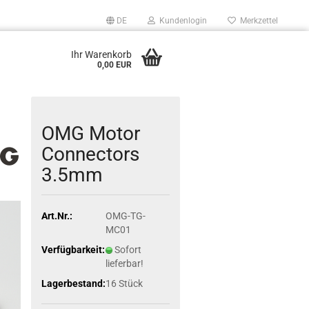
DE
Kundenlogin
Merkzettel
Ihr Warenkorb
0,00 EUR
OMG Motor
Connectors
3.5mm
Art.Nr.:
OMG-TG-
MC01
Verfügbarkeit:
Sofort
lieferbar!
Lagerbestand:
16
Stück