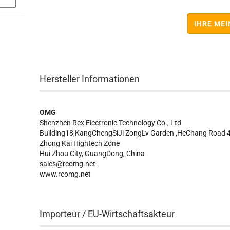
IHRE ME
Hersteller Informationen
OMG
Shenzhen Rex Electronic Technology Co., Ltd
Building18,KangChengSiJi ZongLv Garden ,HeChang Road 4
Zhong Kai Hightech Zone
Hui Zhou City, GuangDong, China
sales@rcomg.net
www.rcomg.net
Importeur / EU-Wirtschaftsakteur