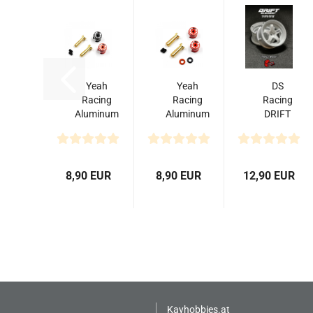
Yeah
Yeah
DS
Racing
Racing
Racing
Aluminum
Aluminum
DRIFT
Grips
Grips
ELEMENT
4mm
5mm
Felgen
Bullet
Bullet
+Triple
Plug für
Plug für
White+
8,90 EUR
8,90 EUR
12,90 EUR
Akku...
Akku...
offset...
Kayhobbies.at