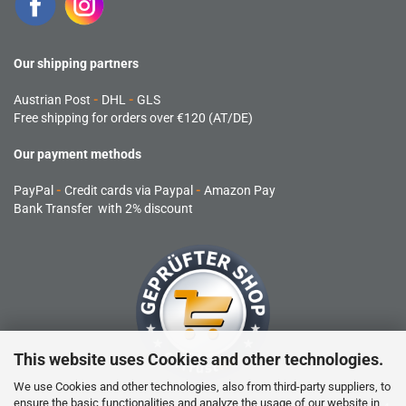
Our shipping partners
Austrian Post
-
DHL
-
GLS
Free shipping for orders over €120 (AT/DE)
Our payment methods
PayPal
-
Credit cards via Paypal
-
Amazon Pay
Bank Transfer with 2% discount
This website uses Cookies and other technologies.
We use Cookies and other technologies, also from third-party suppliers, to
ensure the basic functionalities and analyze the usage of our website in