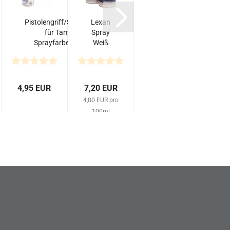
Pistolengriff/Sprühhilfe
Lexan
MST
für Tamiya
Spray
1/10
L
Sprayfarben PS...
Weiß
White
P
710
RID
150
Felgen
ml
offset
8 (4)
4,95 EUR
7,20 EUR
12,90 EUR
10,
4,80 EUR pro
10,90
100ml
1