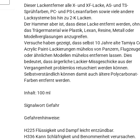
Dieser Lackentferner alle X- und XF-Lacke, AS- und TS-
Sprühfarben, PC- und PS-Lexanfarben sowie viele andere
Lacksysteme bis hin zu 2-K Lacken.
Der Hammer aber ist, dass diese Lacke entfernt werden, ohn
das Trägermaterial wie Plastik, Lexan, Resine, Metall oder
Modellverglasungen anzugreifen.
Versuche haben gezeigt, dass selbst 10 Jahre alte Tamiya C
Acrylic Paint-Lackierungen mühelos von Panzern, Flugzeug
oder ähnlichen Modellen mühelos entfernen lassen. Dies
bedeutet, dass ärgerliche Lackier-Missgeschicke aus der
Vergangenheit problemlos retuschiert werden können.
Selbstverständlich können damit auch ältere Polycarbonat-
Farben entfernt werden.
Inhalt: 100 ml
Signalwort Gefahr
Gefahrenhinweise:
H225 Flüssigkeit und Dampf leicht entzündbar.
H336 Kann Schläfrigkeit und Benommenheit verursachen.