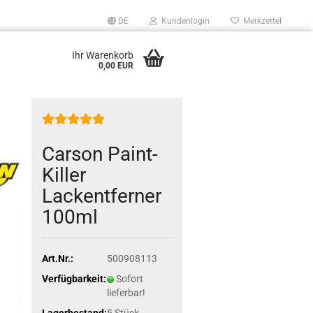
DE
Kundenlogin
Merkzettel
Ihr Warenkorb
0,00 EUR
Carson Paint-
Killer
Lackentferner
100ml
Art.Nr.:
500908113
Verfügbarkeit:
Sofort
lieferbar!
Lagerbestand:
5
Stück