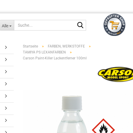
Suche...
Alle
»
»
Startseite
FARBEN, WERKSTOFFE
»
TAMIYA PS LEXANFARBEN
Carson Paint-Killer Lackentferner 100ml