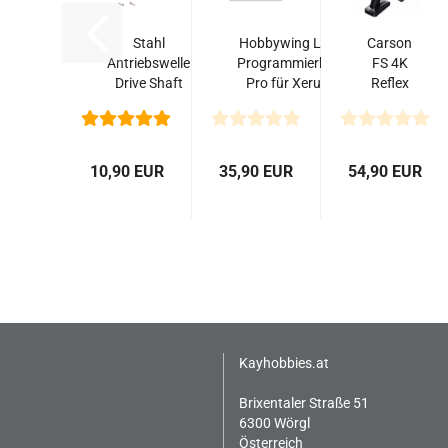
Stahl
Hobbywing LCD
Carson
Antriebswelle
Programmierbox
FS 4K
Drive Shaft
Pro für Xerun,
Reflex
für 1/10
Ezrun und...
Wheel
Crawler...
Pro 4
2.4GHz
LCD
10,90 EUR
35,90 EUR
54,90 EUR
Kayhobbies.at
Brixentaler Straße 51
6300 Wörgl
Österreich