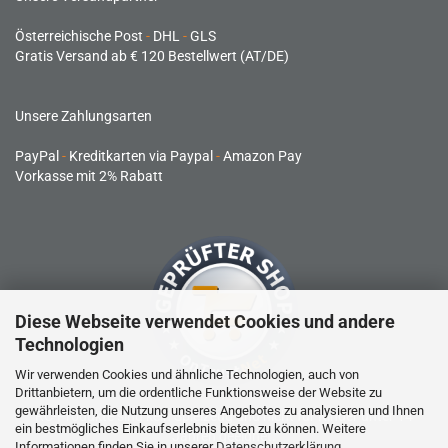
Österreichische Post
-
DHL
-
GLS
Gratis Versand ab € 120 Bestellwert (AT/DE)
Unsere Zahlungsarten
PayPal
-
Kreditkarten via Paypal
-
Amazon Pay
Vorkasse mit 2% Rabatt
Diese Webseite verwendet Cookies und andere
Technologien
Wir verwenden Cookies und ähnliche Technologien, auch von
Drittanbietern, um die ordentliche Funktionsweise der Website zu
gewährleisten, die Nutzung unseres Angebotes zu analysieren und Ihnen
RC-Produkte sind kein Spielzeug und nicht für Kinder unter 14
ein bestmögliches Einkaufserlebnis bieten zu können. Weitere
Jahren geeignet.
Informationen finden Sie in unserer
Datenschutzerklärung
.