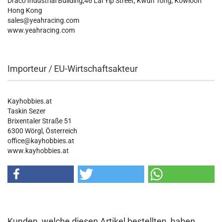
Draco Industrial Building,46 Lai Yip Street, Kwun Tong, Kowloon
Hong Kong
sales@yeahracing.com
www.yeahracing.com
Importeur / EU-Wirtschaftsakteur
Kayhobbies.at
Taskin Sezer
Brixentaler Straße 51
6300 Wörgl, Österreich
office@kayhobbies.at
www.kayhobbies.at
Kunden, welche diesen Artikel bestellten, haben