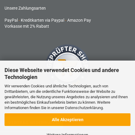
Unsere Zahlungsarten
PayPal
-
Kreditkarten via Paypal
-
Amazon Pay
Vorkasse mit 2% Rabatt
Diese Webseite verwendet Cookies und andere
Technologien
Wir verwenden Cookies und ähnliche Technologien, auch von
Drittanbietern, um die ordentliche Funktionsweise der Website zu
gewährleisten, die Nutzung unseres Angebotes zu analysieren und Ihnen
RC-Produkte sind kein Spielzeug und nicht für Kinder unter 14
ein bestmögliches Einkaufserlebnis bieten zu können. Weitere
Jahren geeignet.
Informationen finden Sie in unserer
Datenschutzerklärung
.
Alle Akzeptieren
VERTRAG WIDERRUFEN