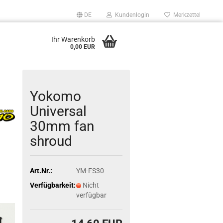
DE
Kundenlogin
Merkzettel
Ihr Warenkorb
0,00 EUR
Yokomo
Universal
30mm fan
shroud
Art.Nr.:
YM-FS30
Verfügbarkeit:
Nicht
verfügbar