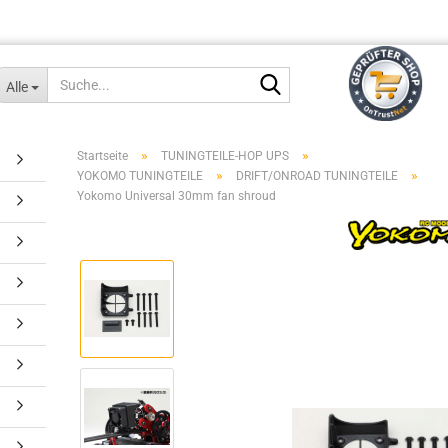
Suche...
Alle
»
»
Startseite
TUNINGTEILE-HOP UPS
»
»
YOKOMO TUNINGTEILE
DRIFT/ONROAD TUNINGTEILE
Yokomo Universal 30mm fan shroud