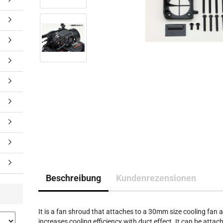
Beschreibung
Kundenrezensionen
It is a fan shroud that attaches to a 30mm size cooling fan 
increases cooling efficiency with duct effect. It can be attac