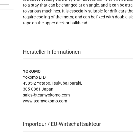
to a stay that can be changed at an angle, and it can be att
to various machines. It is especially suitable for drift cars th
require cooling of the motor, and can be fixed with double-s
tape on the upper deck or bulkhead.
Hersteller Informationen
YOKOMO
Yokomo LTD
4385-2 Yatabe, Tsukuba,Ibaraki,
305-0861 Japan
sales@teamyokomo.com
www.teamyokomo.com
Importeur / EU-Wirtschaftsakteur