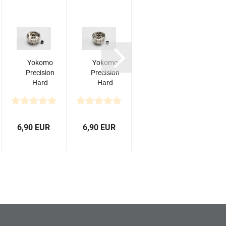
Yokomo
Yokomo
Yokomo
Precision
Precision
Racing
Hard
Hard
Performer
P
Coated
Coated
Offset
Aluminum
Aluminum
6mm
Pinion
Pinion
High
Gear
Gear
Traction
6,90 EUR
6,90 EUR
9,50 EUR
9,5
DP48...
DP48...
Felge...