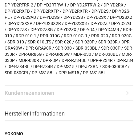
DP-YD2RTRR-2 /
DP-YD2RTRW-1 /
DP-YD2RTRW-2 /
DP-YD2RX /
DP-YD2RXTB /
DP-YD2RXTP /
DP-YD2RXTR /
DP-YD2S /
DP-YD2S-
PL /
DP-YD2SAB /
DP-YD2SG /
DP-YD2SS /
DP-YD2SX /
DP-YD2SX2
/
DP-YD2SX2P /
DP-YD2SX2R /
DP-YD2SX3 /
DP-YD2Z /
DP-YD2ZG
/
DP-YD2ZS /
DP-YD2ZSG /
DP-YD2ZX /
DP-YD4 /
DP-YD4MR /
RDR-
010 /
RDR-010-1 /
RDR-010G /
RDR-010G-1 /
RDR-020 /
RDR-020G
/
SDR-010 /
SDR-010LTS /
SDR-020 /
SDR-020P /
SDR-020R /
DPR-
GRA90W /
DPR-GRA90R /
SDR-030 /
SDR-030BL /
SDR-030P /
SDR-
030R /
DPR-GR86G /
DPR-GR86W /
MDR-030 /
MDR-030BL /
MDR-
030P /
MDR-030R /
DPR-DP /
DPR-RZ34BL /
DPR-RZ34R /
DP-RZ34
/
DP-RZ34BL /
DP-RZ34R /
DP-MS15 /
DP-JZXBN /
SDR-030CBZ /
SDR-030CPI /
DP-MS15BL /
DPR-MS15 /
DP-MS15BL
Kundenrezensionen
Hersteller Informationen
YOKOMO