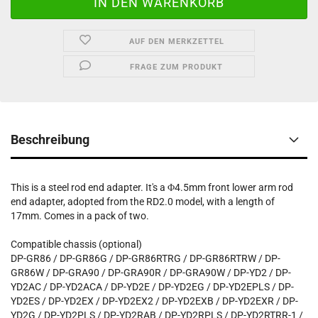
AUF DEN MERKZETTEL
FRAGE ZUM PRODUKT
Beschreibung
This is a steel rod end adapter. It's a Φ4.5mm front lower arm rod
end adapter, adopted from the RD2.0 model, with a length of
17mm. Comes in a pack of two.
Compatible chassis (optional)
DP-GR86 / DP-GR86G / DP-GR86RTRG / DP-GR86RTRW / DP-
GR86W / DP-GRA90 / DP-GRA90R / DP-GRA90W / DP-YD2 / DP-
YD2AC / DP-YD2ACA / DP-YD2E / DP-YD2EG / DP-YD2EPLS / DP-
YD2ES / DP-YD2EX / DP-YD2EX2 / DP-YD2EXB / DP-YD2EXR / DP-
YD2G /
DP-YD2PLS /
DP-YD2RAB /
DP-YD2RPLS /
DP-YD2RTRR-1 /