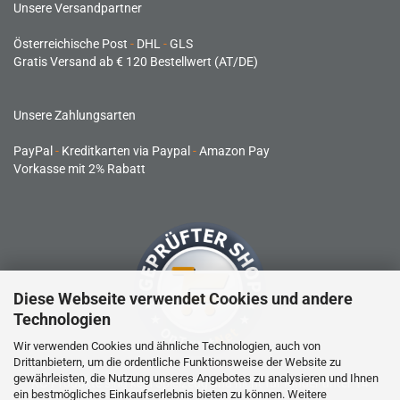
Unsere Versandpartner
Österreichische Post
-
DHL
-
GLS
Gratis Versand ab € 120 Bestellwert (AT/DE)
Unsere Zahlungsarten
PayPal
-
Kreditkarten via Paypal
-
Amazon Pay
Vorkasse mit 2% Rabatt
Diese Webseite verwendet Cookies und andere
Technologien
Wir verwenden Cookies und ähnliche Technologien, auch von
Drittanbietern, um die ordentliche Funktionsweise der Website zu
gewährleisten, die Nutzung unseres Angebotes zu analysieren und Ihnen
RC-Produkte sind kein Spielzeug und nicht für Kinder unter 14
ein bestmögliches Einkaufserlebnis bieten zu können. Weitere