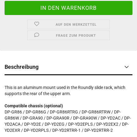
AUF DEN MERKZETTEL
FRAGE ZUM PRODUKT
Beschreibung
This is an aluminum mount used in the Roundly slide rack, which
supports the rear of the upper arm.
Compatible chassis (optional)
DP-GR86 /
DP-GR86G /
DP-GR86RTRG /
DP-GR86RTRW /
DP-
GR86W /
DP-GRA90 /
DP-GRA90R /
DP-GRA90W /
DP-YD2AC /
DP-
YD2ACA /
DP-YD2E /
DP-YD2EG /
DP-YD2EPLS /
DP-YD2EX2 /
DP-
YD2EXR /
DP-YD2RPLS /
DP-YD2RTRR-1 /
DP-YD2RTRR-2