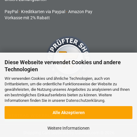
PayPal
-
Kreditkarten via Paypal
-
Amazon Pay
Vorkasse mit 2% Rabatt
Diese Webseite verwendet Cookies und andere
Technologien
Wir verwenden Cookies und ähnliche Technologien, auch von
Drittanbietern, um die ordentliche Funktionsweise der Website zu
gewährleisten, die Nutzung unseres Angebotes zu analysieren und Ihnen
RC-Produkte sind kein Spielzeug und nicht für Kinder unter 14
ein bestmögliches Einkaufserlebnis bieten zu können. Weitere
Jahren geeignet.
Informationen finden Sie in unserer
Datenschutzerklärung
.
Alle Akzeptieren
VERTRAG WIDERRUFEN
Weitere Informationen
Shopping Cart Software
by Gambio.com © 2026