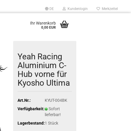
DE
Kundenlogin
Merkzettel
Ihr Warenkorb
0,00 EUR
Yeah Racing
Aluminium C-
Hub vorne für
Kyosho Ultima
Art.Nr.:
KYUT-004BK
Verfügbarkeit:
Sofort
lieferbar!
Lagerbestand:
1
Stück