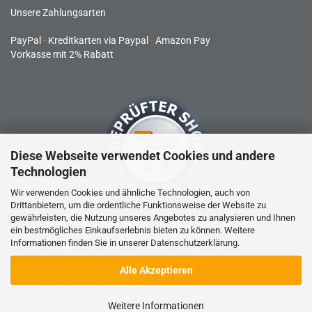
Unsere Zahlungsarten
PayPal
-
Kreditkarten via Paypal
-
Amazon Pay
Vorkasse mit 2% Rabatt
Diese Webseite verwendet Cookies und andere
Technologien
Wir verwenden Cookies und ähnliche Technologien, auch von
Drittanbietern, um die ordentliche Funktionsweise der Website zu
gewährleisten, die Nutzung unseres Angebotes zu analysieren und Ihnen
RC-Produkte sind kein Spielzeug und nicht für Kinder unter 14
ein bestmögliches Einkaufserlebnis bieten zu können. Weitere
Jahren geeignet.
Informationen finden Sie in unserer
Datenschutzerklärung
.
Alle Akzeptieren
VERTRAG WIDERRUFEN
Weitere Informationen