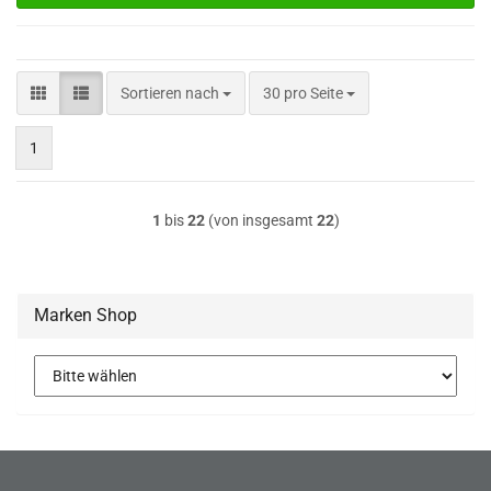
Sortieren nach
pro Seite
Sortieren nach
30 pro Seite
1
1
bis
22
(von insgesamt
22
)
Marken Shop