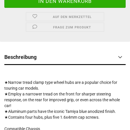
AUF DEN MERKZETTEL
FRAGE ZUM PRODUKT
Beschreibung
★Narrow tread clamp type wheel hubs are a popular choice for
touring car models.
★Employ a narrower tread on the front for sharper steering
response, on the rear for improved grip, or even across the whole
car!
★Aluminum parts have the iconic Tamiya blue anodized finish.
★Contains four hubs, plus five 1.6x4mm cap screws.
Compatible Chassis