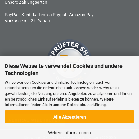
Unsere Zahlungsarten
PayPal
-
Kreditkarten via Paypal
-
Amazon Pay
Vorkasse mit 2% Rabatt
Diese Webseite verwendet Cookies und andere
Technologien
Wir verwenden Cookies und ähnliche Technologien, auch von
Drittanbietern, um die ordentliche Funktionsweise der Website zu
gewährleisten, die Nutzung unseres Angebotes zu analysieren und Ihnen
RC-Produkte sind kein Spielzeug und nicht für Kinder unter 14
ein bestmögliches Einkaufserlebnis bieten zu können. Weitere
Jahren geeignet.
Informationen finden Sie in unserer
Datenschutzerklärung
.
Alle Akzeptieren
VERTRAG WIDERRUFEN
Weitere Informationen
Shopping Cart Software
by Gambio.com © 2026