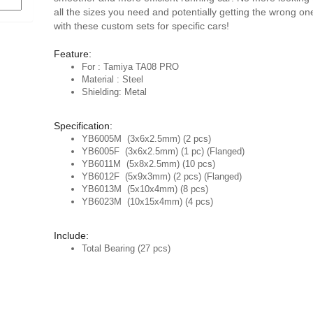
all the sizes you need and potentially getting the wrong on
with these custom sets for specific cars!
Feature:
For : Tamiya TA08 PRO
Material : Steel
Shielding: Metal
Specification:
YB6005M (3x6x2.5mm) (2 pcs)
YB6005F (3x6x2.5mm) (1 pc) (Flanged)
YB6011M (5x8x2.5mm) (10 pcs)
YB6012F (5x9x3mm) (2 pcs)
(Flanged)
YB6013M (5x10x4mm) (8 pcs)
YB6023M (10x15x4mm) (4 pcs)
Include:
Total Bearing (27 pcs)