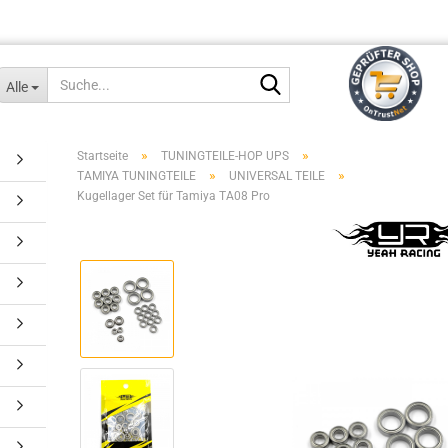
Suche...
Alle
»
»
Startseite
TUNINGTEILE-HOP UPS
»
»
TAMIYA TUNINGTEILE
UNIVERSAL TEILE
Kugellager Set für Tamiya TA08 Pro