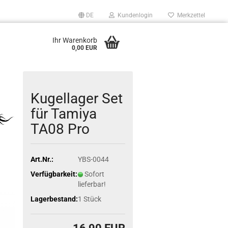
DE
Kundenlogin
Merkzettel
Ihr Warenkorb
0,00 EUR
Kugellager Set
für Tamiya
TA08 Pro
Art.Nr.:
YBS-0044
Verfügbarkeit:
Sofort
lieferbar!
Lagerbestand:
1
Stück