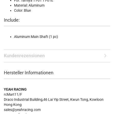
For: Tamiya TT-01 TT-01E
Material: Aluminum
Color: Blue
Include:
Aluminum Main Shaft (1 pc)
Kundenrezensionen
Hersteller Informationen
YEAH RACING
rcMart11/F
Draco Industrial Building,46 Lai Yip Street, Kwun Tong, Kowloon
Hong Kong
sales@yeahracing.com