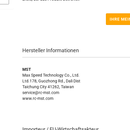
IHRE ME
Hersteller Informationen
MST
Max Speed Technology Co., Ltd.
Ltd.178, Guozhong Rd., Dali Dist
Taichung City 41262, Taiwan
service@rc-mst.com
www.rc-mst.com
Importeur / EU-Wirtschaftsakteur