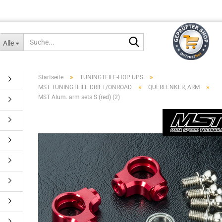
Suche...
Alle
»
»
Startseite
TUNINGTEILE-HOP UPS
»
»
MST TUNINGTEILE DRIFT/ONROAD
QUERLENKER, ARM
MST Alum. arm sets S (red) (2)