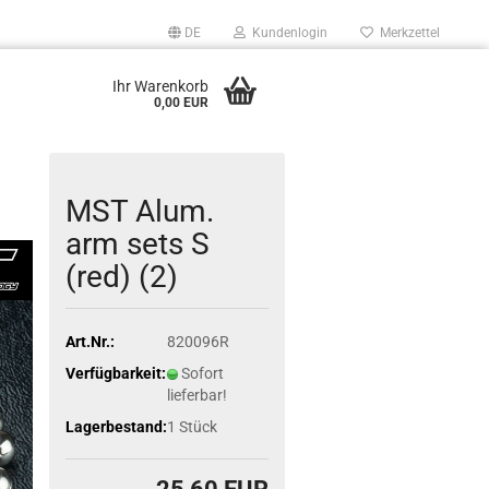
DE
Kundenlogin
Merkzettel
Ihr Warenkorb
0,00 EUR
MST Alum.
arm sets S
(red) (2)
Art.Nr.:
820096R
Verfügbarkeit:
Sofort
lieferbar!
Lagerbestand:
1
Stück