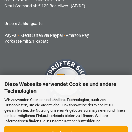
Österreichische Post
-
DHL
-
GLS
Gratis Versand ab € 120 Bestellwert (AT/DE)
Unsere Zahlungsarten
PayPal
-
Kreditkarten via Paypal
-
Amazon Pay
Vorkasse mit 2% Rabatt
Diese Webseite verwendet Cookies und andere
Technologien
Wir verwenden Cookies und ähnliche Technologien, auch von
Drittanbietern, um die ordentliche Funktionsweise der Website zu
gewährleisten, die Nutzung unseres Angebotes zu analysieren und Ihnen
RC-Produkte sind kein Spielzeug und nicht für Kinder unter 14
ein bestmögliches Einkaufserlebnis bieten zu können. Weitere
Jahren geeignet.
Informationen finden Sie in unserer
Datenschutzerklärung
.