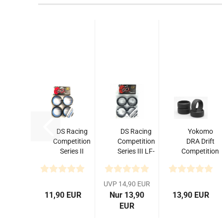
DS Racing
DS Racing
Yokomo
Competition
Competition
DRA Drift
Series II
Series III LF-
Competition
RWD F Two
4P Drift
Reifen 4
Drift
Reifen...
Stück für
Reifen...
Asphalt...
UVP 14,90 EUR
11,90 EUR
Nur 13,90
13,90 EUR
EUR