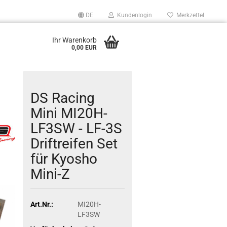
DE
Kundenlogin
Merkzettel
Ihr Warenkorb
0,00 EUR
DS Racing
Mini MI20H-
LF3SW - LF-3S
Driftreifen Set
für Kyosho
Mini-Z
Art.Nr.:
MI20H-
LF3SW