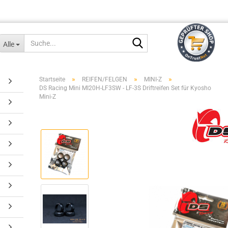
Suche...
Alle
»
»
»
Startseite
REIFEN/FELGEN
MINI-Z
DS Racing Mini MI20H-LF3SW - LF-3S Driftreifen Set für Kyosho
Mini-Z