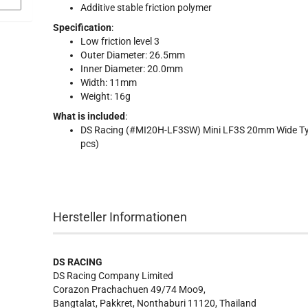
Additive stable friction polymer
Specification
:
Low friction level 3
Outer Diameter: 26.5mm
Inner Diameter: 20.0mm
Width: 11mm
Weight: 16g
What is included
:
DS Racing (#MI20H-LF3SW) Mini LF3S 20mm Wide Ty
pcs)
Hersteller Informationen
DS RACING
DS Racing Company Limited
Corazon Prachachuen 49/74 Moo9,
Bangtalat, Pakkret, Nonthaburi 11120, Thailand