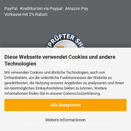
PayPal
-
Kreditkarten via Paypal
-
Amazon Pay
Vorkasse mit 2% Rabatt
Diese Webseite verwendet Cookies und andere
Technologien
Wir verwenden Cookies und ähnliche Technologien, auch von
Drittanbietern, um die ordentliche Funktionsweise der Website zu
gewährleisten, die Nutzung unseres Angebotes zu analysieren und Ihnen
RC-Produkte sind kein Spielzeug und nicht für Kinder unter 14
ein bestmögliches Einkaufserlebnis bieten zu können. Weitere
Jahren geeignet.
Informationen finden Sie in unserer
Datenschutzerklärung
.
Alle Akzeptieren
VERTRAG WIDERRUFEN
Weitere Informationen
Shopping Cart Software
by Gambio.com © 2026