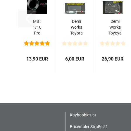
MST
Demi
Demi
1/10
Works
Works
Pro
Toyota
Toyoya
CS-R
Supra
Supra
Drift
Lexan
Set B (
Reifen
Front
Lexan
(4)
Bumper
Fenders)
13,90 EUR
6,00 EUR
26,90 EUR
hard+
Lip
for...
- Blue
for...
Kayhobbies.at
Brixentaler Straße 51