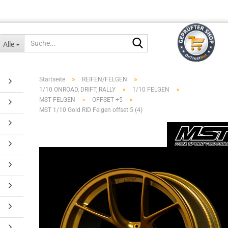
Suche...
Alle
»
»
Startseite
REIFEN/FELGEN
»
»
1/10 ONROAD, DRIFT, RALLY
1/10 FELGEN
»
»
MST FELGEN
OFFSET +5
MST 1/10 Gold RID Felgen offset 5 (4)