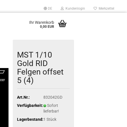
DE
Kundenlogin
Merkzettel
Ihr Warenkorb
0,00 EUR
MST 1/10
Gold RID
Felgen offset
5 (4)
Art.Nr.:
832042GD
Verfügbarkeit:
Sofort
lieferbar!
Lagerbestand:
1
Stück