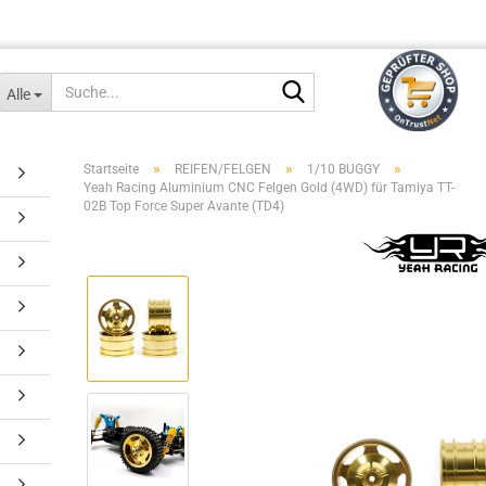
Suche...
Alle
»
»
»
Startseite
REIFEN/FELGEN
1/10 BUGGY
Yeah Racing Aluminium CNC Felgen Gold (4WD) für Tamiya TT-
02B Top Force Super Avante (TD4)