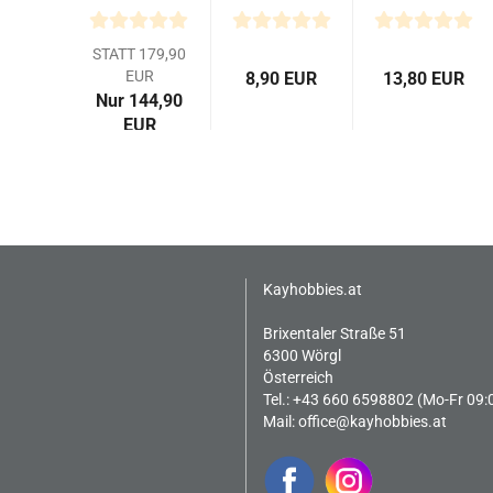
4WD
Reifen
Square-
Buggy
Rib-
Spike
DF-03
Spike
hinten - 2...
STATT 179,90
(2)
EUR
8,90 EUR
13,80 EUR
60/20
Nur 144,90
vo.
EUR
Kayhobbies.at
Brixentaler Straße 51
6300 Wörgl
Österreich
Tel.: +43 660 6598802 (Mo-Fr 09:
Mail:
office@kayhobbies.at