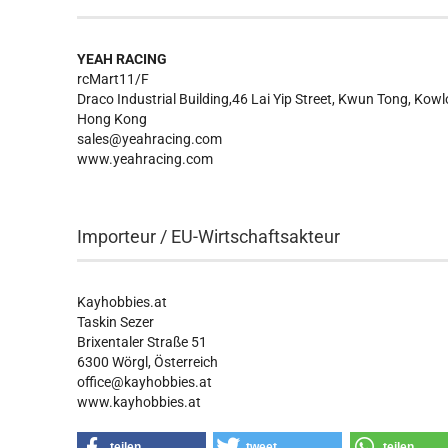
YEAH RACING
rcMart11/F
Draco Industrial Building,46 Lai Yip Street, Kwun Tong, Kow
Hong Kong
sales@yeahracing.com
www.yeahracing.com
Importeur / EU-Wirtschaftsakteur
Kayhobbies.at
Taskin Sezer
Brixentaler Straße 51
6300 Wörgl, Österreich
office@kayhobbies.at
www.kayhobbies.at
teilen
tweet
teilen