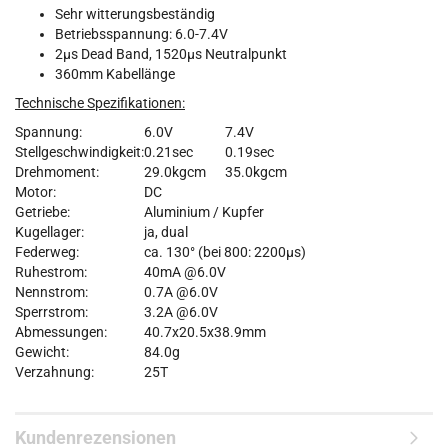
Sehr witterungsbeständig
Betriebsspannung: 6.0-7.4V
2µs Dead Band, 1520µs Neutralpunkt
360mm Kabellänge
Technische Spezifikationen:
Spannung:
6.0V
7.4V
Stellgeschwindigkeit:
0.21sec
0.19sec
Drehmoment:
29.0kgcm
35.0kgcm
Motor:
DC
Getriebe:
Aluminium / Kupfer
Kugellager:
ja, dual
Federweg:
ca. 130° (bei 800: 2200µs)
Ruhestrom:
40mA @6.0V
Nennstrom:
0.7A @6.0V
Sperrstrom:
3.2A @6.0V
Abmessungen:
40.7x20.5x38.9mm
Gewicht:
84.0g
Verzahnung:
25T
Kundenrezensionen