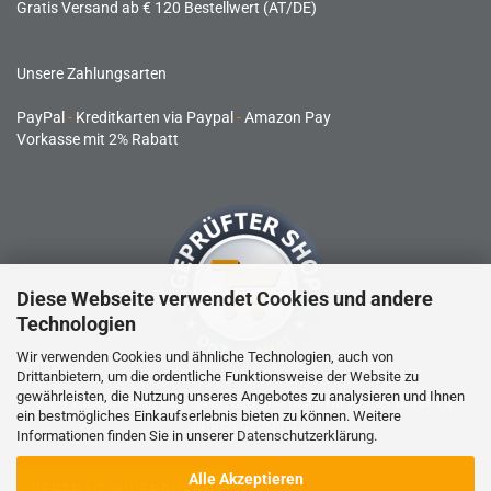
Gratis Versand ab € 120 Bestellwert (AT/DE)
Unsere Zahlungsarten
PayPal
-
Kreditkarten via Paypal
-
Amazon Pay
Vorkasse mit 2% Rabatt
Diese Webseite verwendet Cookies und andere
Technologien
Wir verwenden Cookies und ähnliche Technologien, auch von
Drittanbietern, um die ordentliche Funktionsweise der Website zu
gewährleisten, die Nutzung unseres Angebotes zu analysieren und Ihnen
RC-Produkte sind kein Spielzeug und nicht für Kinder unter 14
ein bestmögliches Einkaufserlebnis bieten zu können. Weitere
Jahren geeignet.
Informationen finden Sie in unserer
Datenschutzerklärung
.
Alle Akzeptieren
VERTRAG WIDERRUFEN