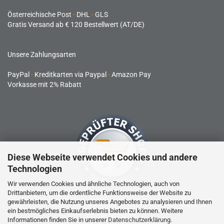
Österreichische Post
-
DHL
-
GLS
Gratis Versand ab € 120 Bestellwert (AT/DE)
Unsere Zahlungsarten
PayPal
-
Kreditkarten via Paypal
-
Amazon Pay
Vorkasse mit 2% Rabatt
Diese Webseite verwendet Cookies und andere
Technologien
Wir verwenden Cookies und ähnliche Technologien, auch von
Drittanbietern, um die ordentliche Funktionsweise der Website zu
gewährleisten, die Nutzung unseres Angebotes zu analysieren und Ihnen
RC-Produkte sind kein Spielzeug und nicht für Kinder unter 14
ein bestmögliches Einkaufserlebnis bieten zu können. Weitere
Jahren geeignet.
Informationen finden Sie in unserer
Datenschutzerklärung
.