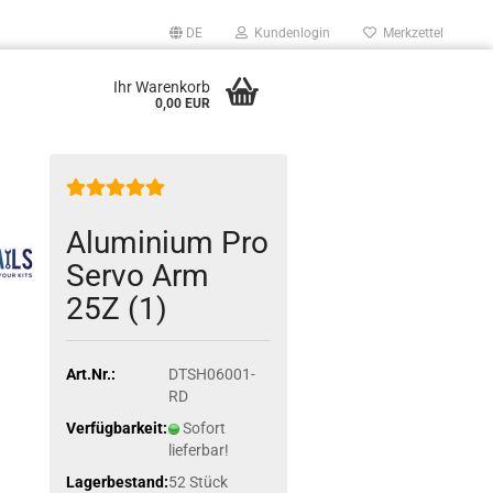
DE
Kundenlogin
Merkzettel
Ihr Warenkorb
0,00 EUR
Aluminium Pro
Servo Arm
25Z (1)
Art.Nr.:
DTSH06001-
RD
Verfügbarkeit:
Sofort
lieferbar!
Lagerbestand:
52
Stück