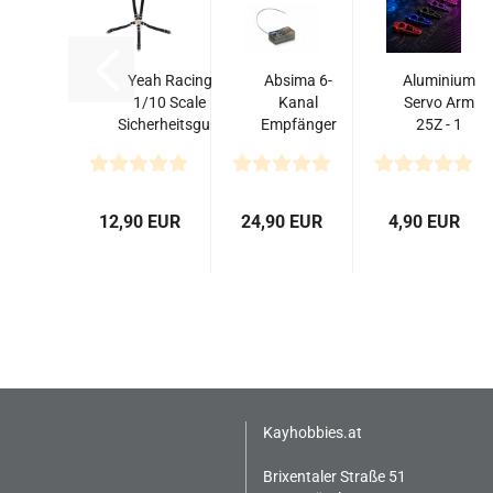
Yeah Racing
Absima 6-
Aluminium
1/10 Scale
Kanal
Servo Arm
Sicherheitsgurt
Empfänger
25Z - 1
schwarz
"R6WP" 2.4
Stück
GHz
12,90 EUR
24,90 EUR
4,90 EUR
Kayhobbies.at
Brixentaler Straße 51