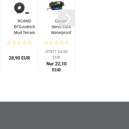
RC4WD
Carson
Tamiya
T
BFGoodrich
Servo CS-6
Reifeneinlagen
Mud Terrain
Waterproof
60D hart M-
G
T/A KM2
MG/ 6kg /
Chassis (4)
1.55" Scale
Low Profile
Reifen...
STATT 24,90
EUR
28,90 EUR
4,95 EUR
10,
Nur 22,10
EUR