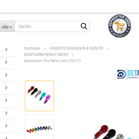
Suche...
Alle
»
»
Startseite
FERNSTEUERUNGEN & SERVOS
»
SERVOARM/SERVO SAVER
Aluminium Pro Servo Arm 25Z (1)