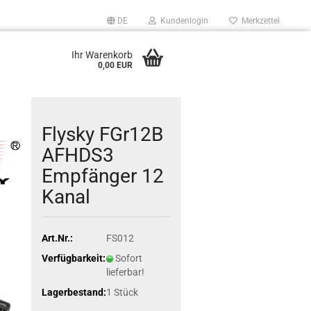
DE
Kundenlogin
Merkzettel
Ihr Warenkorb
0,00 EUR
Flysky FGr12B
AFHDS3
Empfänger 12
Kanal
Art.Nr.:
FS012
Verfügbarkeit:
Sofort
lieferbar!
Lagerbestand:
1
Stück