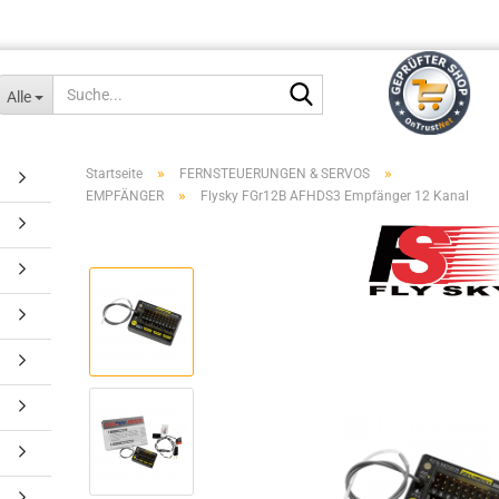
Suche...
Alle
»
»
Startseite
FERNSTEUERUNGEN & SERVOS
»
EMPFÄNGER
Flysky FGr12B AFHDS3 Empfänger 12 Kanal