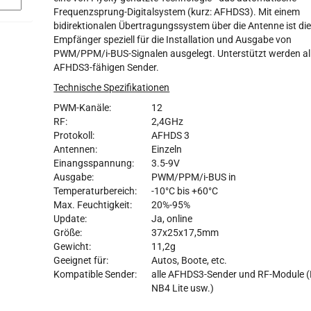
Frequenzsprung-Digitalsystem (kurz: AFHDS3). Mit einem
bidirektionalen Übertragungssystem über die Antenne ist di
Empfänger speziell für die Installation und Ausgabe von
PWM/PPM/i-BUS-Signalen ausgelegt. Unterstützt werden al
AFHDS3-fähigen Sender.
Technische Spezifikationen
PWM-Kanäle:
12
RF:
2,4GHz
Protokoll:
AFHDS 3
Antennen:
Einzeln
Einangsspannung:
3.5-9V
Ausgabe:
PWM/PPM/i-BUS in
Temperaturbereich:
-10°C bis +60°C
Max. Feuchtigkeit:
20%-95%
Update:
Ja, online
Größe:
37x25x17,5mm
Gewicht:
11,2g
Geeignet für:
Autos, Boote, etc.
Kompatible Sender:
alle AFHDS3-Sender und RF-Module (
NB4 Lite usw.)