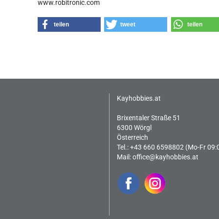
www.robitronic.com
teilen
tweet
teilen
Kayhobbies.at
Brixentaler Straße 51
6300 Wörgl
Österreich
Tel.: +43 660 6598802 (Mo-Fr 09:
Mail:
office@kayhobbies.at