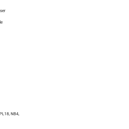
eser
le
PL18, NB4,