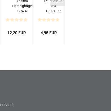
Absima
Feuerlöscher
Axt &
Einsteigbügel
mit
Hammer -
CR4.4
Halterung
schwarz
PATROL
1/10
(unlackiert)
12,20 EUR
4,95 EUR
3,40 EUR
00-12:00)