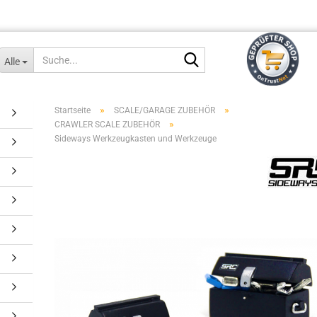
Suche...
Alle
»
»
Startseite
SCALE/GARAGE ZUBEHÖR
»
CRAWLER SCALE ZUBEHÖR
Sideways Werkzeugkasten und Werkzeuge