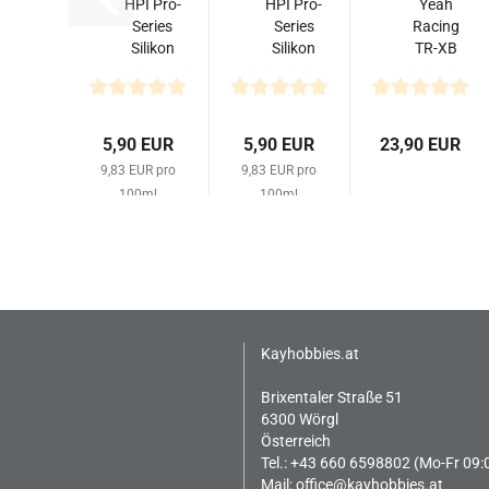
HPI Pro-
HPI Pro-
Yeah
Series
Series
Racing
Silikon
Silikon
TR-XB
Dämpferöl
Dämpferöl
105mm
400Cst
500Cst
Aluminium
(60ml)
(60ml)
Big Bore
Dämpfer...
5,90 EUR
5,90 EUR
23,90 EUR
9,83 EUR pro
9,83 EUR pro
100ml
100ml
Kayhobbies.at
Brixentaler Straße 51
6300 Wörgl
Österreich
Tel.: +43 660 6598802 (Mo-Fr 09:
Mail:
office@kayhobbies.at