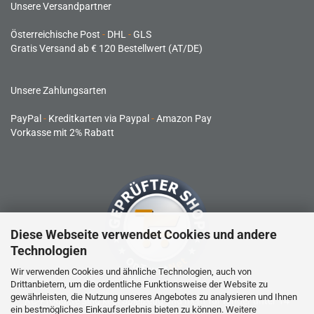
Unsere Versandpartner
Österreichische Post
-
DHL
-
GLS
Gratis Versand ab € 120 Bestellwert (AT/DE)
Unsere Zahlungsarten
PayPal
-
Kreditkarten via Paypal
-
Amazon Pay
Vorkasse mit 2% Rabatt
Diese Webseite verwendet Cookies und andere
Technologien
Wir verwenden Cookies und ähnliche Technologien, auch von
Drittanbietern, um die ordentliche Funktionsweise der Website zu
gewährleisten, die Nutzung unseres Angebotes zu analysieren und Ihnen
RC-Produkte sind kein Spielzeug und nicht für Kinder unter 14
ein bestmögliches Einkaufserlebnis bieten zu können. Weitere