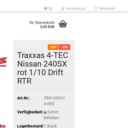
DE
Kundenlogin
Merkzettel
Ihr Warenkorb
0,00 EUR
TOP
-19%
Traxxas 4-TEC
Nissan 240SX
rot 1/10 Drift
RTR
Art.Nr.:
TRX105247-
4-RED
Verfügbarkeit:
Sofort
lieferbar!
Lagerbestand:
1
Stück