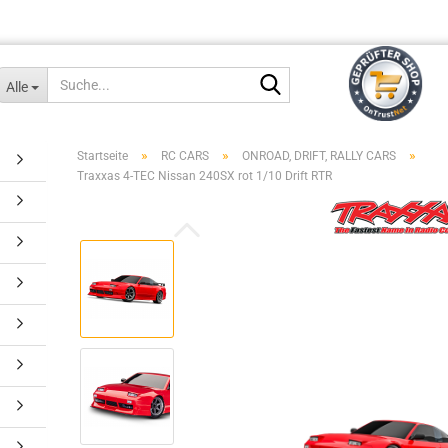
Suche...
Alle
»
»
»
Startseite
RC CARS
ONROAD, DRIFT, RALLY CARS
Traxxas 4-TEC Nissan 240SX rot 1/10 Drift RTR