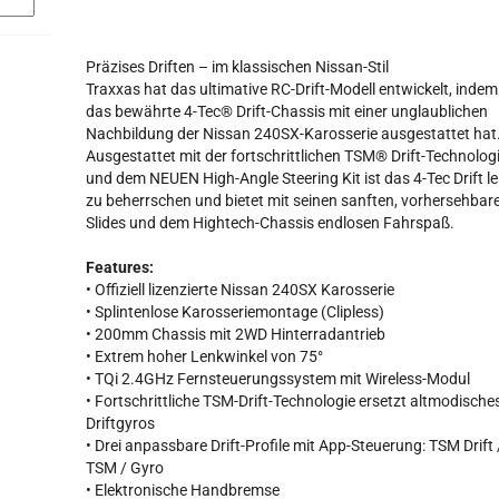
Präzises Driften – im klassischen Nissan-Stil
Traxxas hat das ultimative RC-Drift-Modell entwickelt, indem
das bewährte 4-Tec® Drift-Chassis mit einer unglaublichen
Nachbildung der Nissan 240SX-Karosserie ausgestattet hat
Ausgestattet mit der fortschrittlichen TSM® Drift-Technolog
und dem NEUEN High-Angle Steering Kit ist das 4-Tec Drift le
zu beherrschen und bietet mit seinen sanften, vorhersehbar
Slides und dem Hightech-Chassis endlosen Fahrspaß.
Features:
• Offiziell lizenzierte Nissan 240SX Karosserie
• Splintenlose Karosseriemontage (Clipless)
• 200mm Chassis mit 2WD Hinterradantrieb
• Extrem hoher Lenkwinkel von 75°
• TQi 2.4GHz Fernsteuerungssystem mit Wireless-Modul
• Fortschrittliche TSM-Drift-Technologie ersetzt altmodische
Driftgyros
• Drei anpassbare Drift-Profile mit App-Steuerung: TSM Drift 
TSM / Gyro
• Elektronische Handbremse