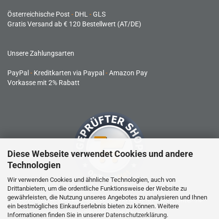
Österreichische Post
-
DHL
-
GLS
Gratis Versand ab € 120 Bestellwert (AT/DE)
Unsere Zahlungsarten
PayPal
-
Kreditkarten via Paypal
-
Amazon Pay
Vorkasse mit 2% Rabatt
Diese Webseite verwendet Cookies und andere
Technologien
Wir verwenden Cookies und ähnliche Technologien, auch von
Drittanbietern, um die ordentliche Funktionsweise der Website zu
gewährleisten, die Nutzung unseres Angebotes zu analysieren und Ihnen
RC-Produkte sind kein Spielzeug und nicht für Kinder unter 14
ein bestmögliches Einkaufserlebnis bieten zu können. Weitere
Jahren geeignet.
Informationen finden Sie in unserer
Datenschutzerklärung
.