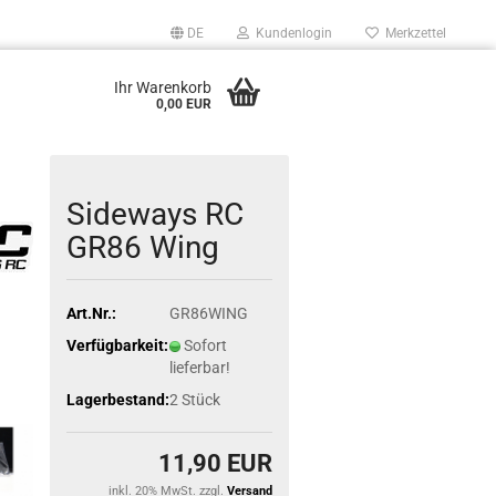
DE
Kundenlogin
Merkzettel
Ihr Warenkorb
0,00 EUR
Sideways RC
GR86 Wing
Art.Nr.:
GR86WING
Verfügbarkeit:
Sofort
lieferbar!
Lagerbestand:
2
Stück
11,90 EUR
inkl. 20% MwSt. zzgl.
Versand