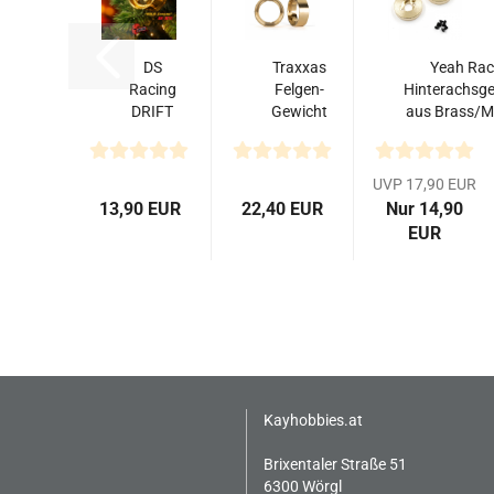
DS
Traxxas
Yeah Rac
Racing
Felgen-
Hinterachsg
DRIFT
Gewicht
aus Brass/M
ELEMENT
Messing (je
je...
Felgen
31g) (2)
+Gold
für
UVP 17,90 EUR
Chrome+
TRX9781...
13,90 EUR
22,40 EUR
Nur 14,90
offset...
EUR
Kayhobbies.at
Brixentaler Straße 51
6300 Wörgl