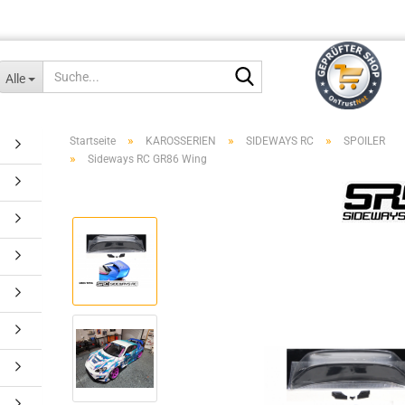
Suche...
Alle
»
»
»
Startseite
KAROSSERIEN
SIDEWAYS RC
SPOILER
»
Sideways RC GR86 Wing