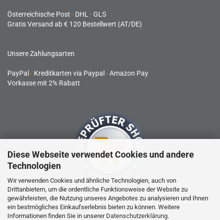
Österreichische Post
-
DHL
-
GLS
Gratis Versand ab € 120 Bestellwert (AT/DE)
Unsere Zahlungsarten
PayPal
-
Kreditkarten via Paypal
-
Amazon Pay
Vorkasse mit 2% Rabatt
Diese Webseite verwendet Cookies und andere
Technologien
Wir verwenden Cookies und ähnliche Technologien, auch von
Drittanbietern, um die ordentliche Funktionsweise der Website zu
gewährleisten, die Nutzung unseres Angebotes zu analysieren und Ihnen
RC-Produkte sind kein Spielzeug und nicht für Kinder unter 14
ein bestmögliches Einkaufserlebnis bieten zu können. Weitere
Jahren geeignet.
Informationen finden Sie in unserer
Datenschutzerklärung
.