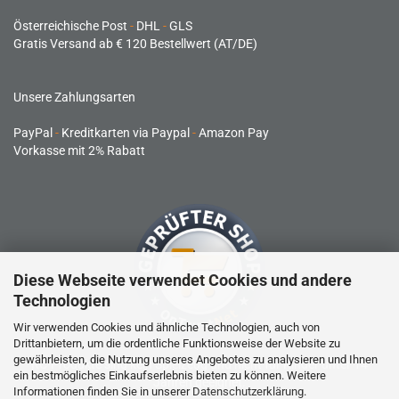
Österreichische Post
-
DHL
-
GLS
Gratis Versand ab € 120 Bestellwert (AT/DE)
Unsere Zahlungsarten
PayPal
-
Kreditkarten via Paypal
-
Amazon Pay
Vorkasse mit 2% Rabatt
Diese Webseite verwendet Cookies und andere
Technologien
Wir verwenden Cookies und ähnliche Technologien, auch von
Drittanbietern, um die ordentliche Funktionsweise der Website zu
gewährleisten, die Nutzung unseres Angebotes zu analysieren und Ihnen
RC-Produkte sind kein Spielzeug und nicht für Kinder unter 14
ein bestmögliches Einkaufserlebnis bieten zu können. Weitere
Jahren geeignet.
Informationen finden Sie in unserer
Datenschutzerklärung
.