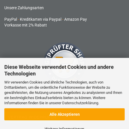
Unsere Zahlungsarten
PayPal
-
Kreditkarten via Paypal
-
Amazon Pay
Vorkasse mit 2% Rabatt
Diese Webseite verwendet Cookies und andere
Technologien
Wir verwenden Cookies und ähnliche Technologien, auch von
Drittanbietern, um die ordentliche Funktionsweise der Website zu
gewährleisten, die Nutzung unseres Angebotes zu analysieren und Ihnen
RC-Produkte sind kein Spielzeug und nicht für Kinder unter 14
ein bestmögliches Einkaufserlebnis bieten zu können. Weitere
Jahren geeignet.
Informationen finden Sie in unserer
Datenschutzerklärung
.
Alle Akzeptieren
VERTRAG WIDERRUFEN