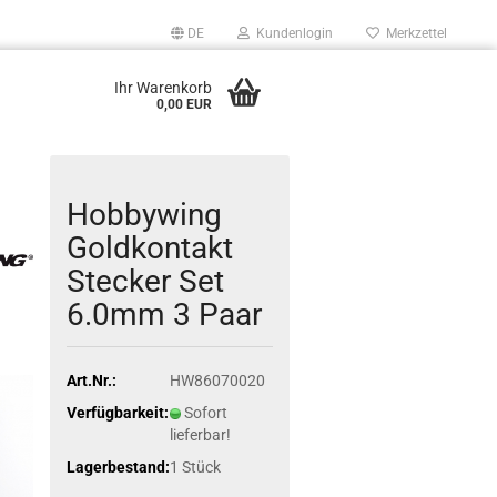
DE
Kundenlogin
Merkzettel
Ihr Warenkorb
0,00 EUR
Hobbywing
Goldkontakt
Stecker Set
6.0mm 3 Paar
Art.Nr.:
HW86070020
Verfügbarkeit:
Sofort
lieferbar!
Lagerbestand:
1
Stück