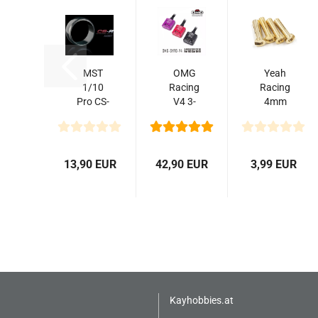
MST
OMG
Yeah
1/10
Racing
Racing
Pro CS-
V4 3-
4mm
R Drift
Axis
Gold
Reifen
Drift
Male
(4)
Gyro
Bullet
hardest
System
Plug 4
13,90 EUR
42,90 EUR
3,99 EUR
Stück
Kayhobbies.at