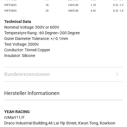
WPT-0033
18
150/0.08
1.19
0.55
2.3
WPT-0034
20
100/0.08
0.92
0.55
1.8
Technical Data
Nominal Voltage: 300V or 600V
Temperatyre Rang: -60 Degree~200 Degree
Outer Diameter Tolerance: +/-0.1mm
Test Voltage: 2000v
Conductor: Tinned Copper
Insulator: Silicone
Kundenrezensionen
Hersteller Informationen
YEAH RACING
rcMart11/F
Draco Industrial Building,46 Lai Yip Street, Kwun Tong, Kowloon