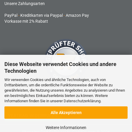
Unsere Zahlungsarten
PayPal
-
Kreditkarten via Paypal
-
Amazon Pay
Vorkasse mit 2% Rabatt
Diese Webseite verwendet Cookies und andere
Technologien
Wir verwenden Cookies und ähnliche Technologien, auch von
Drittanbietern, um die ordentliche Funktionsweise der Website zu
gewährleisten, die Nutzung unseres Angebotes zu analysieren und Ihnen
RC-Produkte sind kein Spielzeug und nicht für Kinder unter 14
ein bestmögliches Einkaufserlebnis bieten zu können. Weitere
Jahren geeignet.
Informationen finden Sie in unserer
Datenschutzerklärung
.
Alle Akzeptieren
VERTRAG WIDERRUFEN
Weitere Informationen