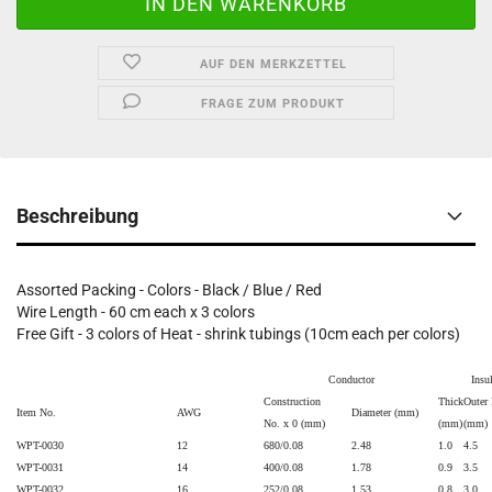
AUF DEN MERKZETTEL
FRAGE ZUM PRODUKT
Beschreibung
Assorted Packing - Colors - Black / Blue / Red
Wire Length - 60 cm each x 3 colors
Free Gift - 3 colors of Heat - shrink tubings (10cm each per colors)
Conductor
Insu
Construction
Thick
Outer
Item No.
AWG
Diameter (mm)
No. x 0 (mm)
(mm)
(mm)
WPT-0030
12
680/0.08
2.48
1.0
4.5
WPT-0031
14
400/0.08
1.78
0.9
3.5
WPT-0032
16
252/0.08
1.53
0.8
3.0