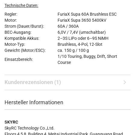
Technische Daten:
Regler:
FuriaX Supa 60A Brushless ESC
Motor:
FuriaX Supa 3650 5400kV
Strom (Dauer/Burst):
60A / 360A
BEC-Ausgang:
6,0V / 7,4V (umschaltbar)
Kompatible Akkus:
2–3S LiPo oder 6–9S NiMH
Motor-Typ:
Brushless, 4-Pol, 12-Slot
Gewicht (Motor/ESC):
ca. 150 g / 100 g
1/10 Touring, Buggy, Drift, Short
Einsatzbereich:
Course
Kundenrezensionen (1)
Hersteller Informationen
SKYRC
SkyRC Technology Co.,Ltd.
Floors 4,5,8, Building 4, Meitai Industrial Park, Guanguang Road,